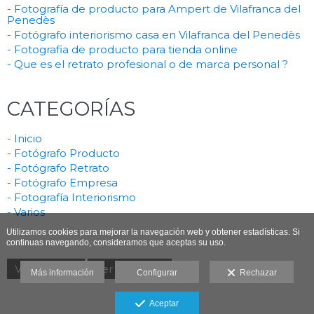
- Fotografía de producto para Ampert de Vilafranca del
Penedès
- Fotógrafo interiorismo casa en Vilafranca del Penedès
- Fotografia de producto para tienda online
- Que es el retrato profesional o de marca personal ?
CATEGORÍAS
- Inicio
- Fotógrafo Producto
- Fotógrafo Retrato
- Fotógrafo Empresa
- Fotografía Interiorismo
- Varios
Utilizamos cookies para mejorar la navegación web y obtener estadísticas. Si
continuas navegando, consideramos que aceptas su uso.
Ver anterior
Ver siguiente
Más información
Configurar
Rechazar
Aceptar