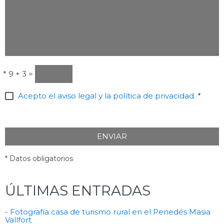
*
9 + 3 =
Acepto el aviso legal y la política de privacidad.
*
ENVIAR
* Datos obligatorios
ÚLTIMAS ENTRADAS
- Fotografía casa de turismo rural en el Penedés Masia
Vallfort