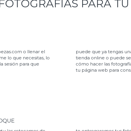
FOTOGRAFÍAS PARA TU 
ezas.com o llenar el
puede que ya tengas una l
me lo que necesitas, lo
tienda online o puede s
 la sesión para que
cómo hacer las fotografí
tu página web para cons
TOQUE
os
y las retocamos de
te entregaremos tus foto