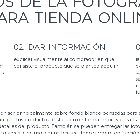
OS DE LA FOTOGR
ARA TIENDA ONLI
02. DAR INFORMACIÓN
explicar visualmente al comprador en que
l
ar
consiste el producto que se plantea adquirir.
e
 a
s
s
r
f
n ser principalmente sobre fondo blanco pensadas para qu
rán que tus productos destaquen de forma limpia y clara. La
 detalles del producto. También se pueden entregar las fot
 quieras o incluso alguna textura. Todo siempre en función