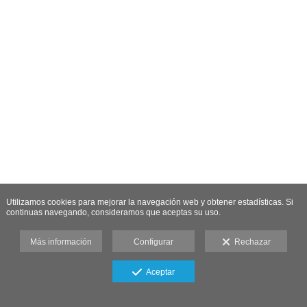
Utilizamos cookies para mejorar la navegación web y obtener estadísticas. Si
continuas navegando, consideramos que aceptas su uso.
Más información
Configurar
Rechazar
Aceptar